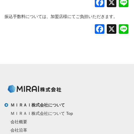
Faceb
X
L
振込手数料については、加盟店様にてご負担いただきます。
Faceb
X
L
ＭＩＲＡＩ株式会社について
ＭＩＲＡＩ株式会社について Top
会社概要
会社沿革