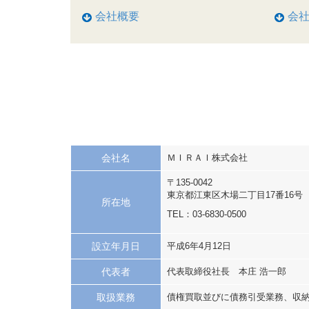
会社概要
会
会社名
ＭＩＲＡＩ株式会社
〒135-0042
東京都江東区木場二丁目17番16号
所在地
TEL：
03-6830-0500
設立年月日
平成6年4月12日
代表者
代表取締役社長 本庄 浩一郎
取扱業務
債権買取並びに債務引受業務、収