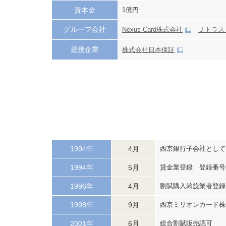
資本金
1億円
グループ会社
Nexus Card株式会社
Ｊトラス
提携企業
株式会社日本保証
1994年
4月
西京銀行子会社として
1994年
5月
貸金業登録 登録番号
1996年
4月
割賦購入斡旋業者登録
1998年
9月
西京ミリオンカード株
2001年
6月
総合割賦販売認可