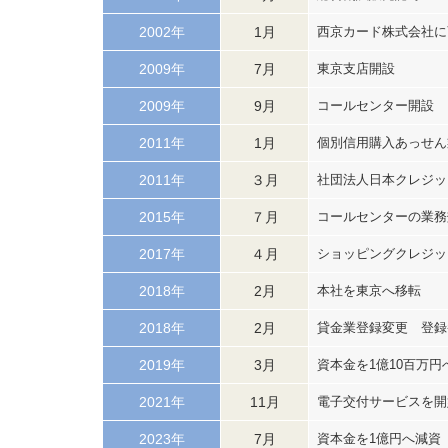
2002年
1月
西京カード株式会社に
2009年
7月
東京支店開設
2009年
9月
コールセンター開設
2011年
1月
個別信用購入あっせん
2011年
３月
社団法人日本クレジット協
2015年
７月
コールセンターの業務
2017年
４月
ショッピングクレジッ
2018年
2月
本社を東京へ移転
2018年
2月
貸金業登録変更 登録番
2019年
3月
資本金を1億10百万円
2021年
11月
電子交付サービスを開
2023年
7月
資本金を1億円へ減資