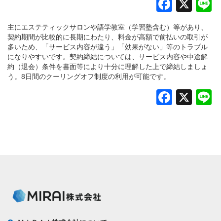
Faceb
X
L
主にエステティックサロンや語学教室（学習塾含む）等があり、
契約期間が比較的に長期にわたり、料金が高額で前払いの取引が
多いため、「サービス内容が違う」「効果がない」等のトラブル
になりやすいです。契約締結については、サービス内容や中途解
約（退会）条件を書面等により十分に理解した上で締結しましょ
う。8日間のクーリングオフ制度の利用が可能です。
Faceb
X
L