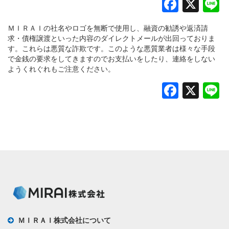
Faceb
X
L
ＭＩＲＡＩの社名やロゴを無断で使用し、融資の勧誘や返済請
求・債権譲渡といった内容のダイレクトメールが出回っておりま
す。これらは悪質な詐欺です。このような悪質業者は様々な手段
で金銭の要求をしてきますのでお支払いをしたり、連絡をしない
ようくれぐれもご注意ください。
Faceb
X
L
ＭＩＲＡＩ株式会社について